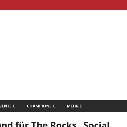
VENTS
CHAMPIONS
MEHR
d für The Rocks „Social