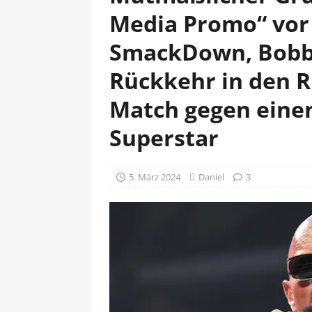
Media Promo“ vor
SmackDown, Bobby
Rückkehr in den Ri
Match gegen ein
Superstar
5. März 2024
Daniel
3