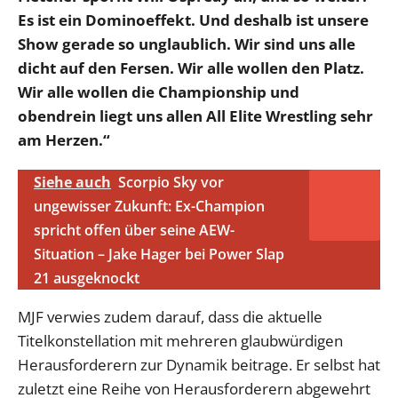
Es ist ein Dominoeffekt. Und deshalb ist unsere
Show gerade so unglaublich. Wir sind uns alle
dicht auf den Fersen. Wir alle wollen den Platz.
Wir alle wollen die Championship und
obendrein liegt uns allen All Elite Wrestling sehr
am Herzen.“
Siehe auch
Scorpio Sky vor
ungewisser Zukunft: Ex-Champion
spricht offen über seine AEW-
Situation – Jake Hager bei Power Slap
21 ausgeknockt
MJF verwies zudem darauf, dass die aktuelle
Titelkonstellation mit mehreren glaubwürdigen
Herausforderern zur Dynamik beitrage. Er selbst hat
zuletzt eine Reihe von Herausforderern abgewehrt