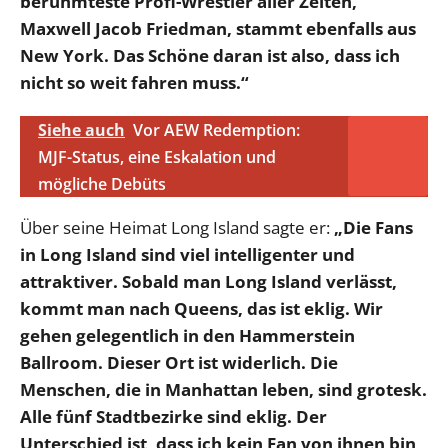
berühmteste Profi-Wrestler aller Zeiten,
Maxwell Jacob Friedman, stammt ebenfalls aus
New York. Das Schöne daran ist also, dass ich
nicht so weit fahren muss.“
Siehe auch
Vor AEW Redemption:
MJF-Status, eine Eskalation und
mögliche Debüts
Über seine Heimat Long Island sagte er:
„Die Fans
in Long Island sind viel intelligenter und
attraktiver. Sobald man Long Island verlässt,
kommt man nach Queens, das ist eklig. Wir
gehen gelegentlich in den Hammerstein
Ballroom. Dieser Ort ist widerlich. Die
Menschen, die in Manhattan leben, sind grotesk.
Alle fünf Stadtbezirke sind eklig. Der
Unterschied ist, dass ich kein Fan von ihnen bin