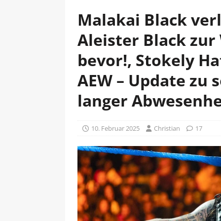
Malakai Black ver
Aleister Black zu
bevor!, Stokely H
AEW – Update zu s
langer Abwesenhe
10. Februar 2025
Christian
17