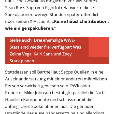
häusliche Gewalt als möglichen Vorfalls-Kontext.
Sean Ross Sapp von Fightful relativierte diese
Spekulationen wenige Stunden später öffentlich
über seinen X-Account:
„Keine häusliche Situation,
wie einige spekulieren.“
Siehe auch
Drei ehemalige WWE-
Stars sind wieder frei verfügbar: Was
Zelina Vega, Kairi Sane und Zoey
Stark planen
Stattdessen soll Barthel laut Sapps Quellen in eine
Auseinandersetzung mit einer anderen männlichen
Person verwickelt gewesen sein. PWInsider-
Reporter Mike Johnson bestätigte parallel die Nicht-
Häuslich-Komponente und schloss damit die
anfänglichen Spekulationen aus. Die genauen
Umstände der Auseinandersetzung sind allerdings