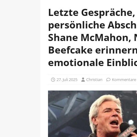
Letzte Gespräche,
persönliche Abschi
Shane McMahon, N
Beefcake erinnern
emotionale Einbli
27. Juli 2025
Christian
Kommentare d