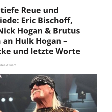
 tiefe Reue und
ede: Eric Bischoff,
ick Hogan & Brutus
 an Hulk Hogan –
cke und letzte Worte
eaktiviert