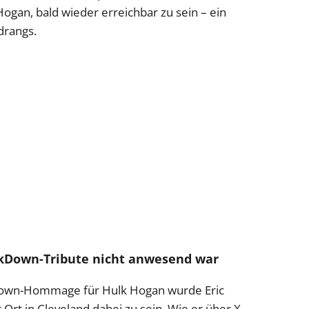
Hogan, bald wieder erreichbar zu sein – ein
drangs.
kDown-Tribute nicht anwesend war
own-Hommage für Hulk Hogan wurde Eric
Ort in Cleveland dabei zu sein. Wie er über X