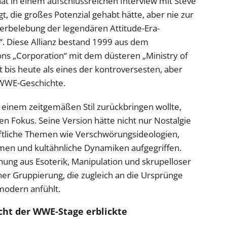
t in einem aufschlussreichen Interview mit Steve
t, die großes Potenzial gehabt hätte, aber nie zur
belebung der legendären Attitude-Era-
“. Diese Allianz bestand 1999 aus dem
 „Corporation“ mit dem düsteren „Ministry of
t bis heute als eines der kontroversesten, aber
 WWE-Geschichte.
n einem zeitgemäßen Stil zurückbringen wollte,
n Fokus. Seine Version hätte nicht nur Nostalgie
aftliche Themen wie Verschwörungsideologien,
men und kultähnliche Dynamiken aufgegriffen.
hung aus Esoterik, Manipulation und skrupelloser
ner Gruppierung, die zugleich an die Ursprünge
modern anfühlt.
icht der WWE-Stage erblickte