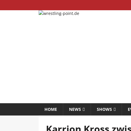
HOME
NEWS
SHOWS
E
Karrion Kross zwis