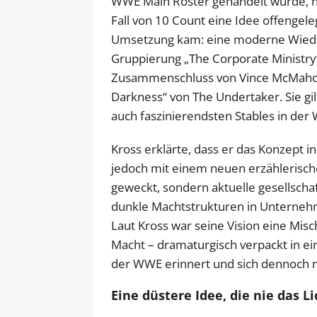
WWE Main Roster gehandelt wurde, ha
Fall von 10 Count eine Idee offengeleg
Umsetzung kam: eine moderne Wieder
Gruppierung „The Corporate Ministry
Zusammenschluss von Vince McMahons
Darkness“ von The Undertaker. Sie gil
auch faszinierendsten Stables in der
Kross erklärte, dass er das Konzept i
jedoch mit einem neuen erzählerische
geweckt, sondern aktuelle gesellsch
dunkle Machtstrukturen in Unterneh
Laut Kross war seine Vision eine Misc
Macht – dramaturgisch verpackt in ei
der WWE erinnert und sich dennoch 
Eine düstere Idee, die nie das L