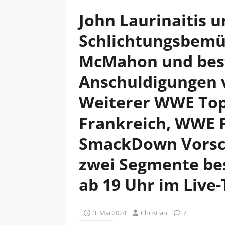
John Laurinaitis u
Schlichtungsbemü
McMahon und best
Anschuldigungen v
Weiterer WWE Top-
Frankreich, WWE F
SmackDown Vorsc
zwei Segmente bes
ab 19 Uhr im Live-
3. Mai 2024
Christian
7