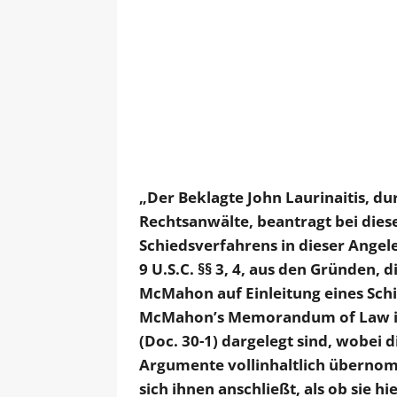
„Der Beklagte John Laurinaitis, d
Rechtsanwälte, beantragt bei die
Schiedsverfahrens in dieser Angel
9 U.S.C. §§ 3, 4, aus den Gründen, 
McMahon auf Einleitung eines Sch
McMahon’s Memorandum of Law in 
(Doc. 30-1) dargelegt sind, wobei 
Argumente vollinhaltlich übernom
sich ihnen anschließt, als ob sie h