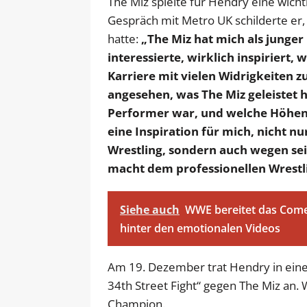
The Miz spielte für Hendry eine wicht
Gespräch mit Metro UK schilderte er,
hatte:
„The Miz hat mich als junger
interessierte, wirklich inspiriert, 
Karriere mit vielen Widrigkeiten z
angesehen, was The Miz geleistet h
Performer war, und welche Höhen er
eine Inspiration für mich, nicht n
Wrestling, sondern auch wegen sein
macht dem professionellen Wrestli
Siehe auch
WWE bereitet das Comeb
hinter den emotionalen Videos
Am 19. Dezember trat Hendry in ein
34th Street Fight“ gegen The Miz an.
Champion.