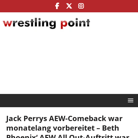
Jack Perrys AEW-Comeback war
monatelang vorbereitet – Beth
Phoenix‘ AEW All Out-Auftritt war