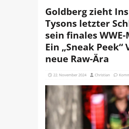
Goldberg zieht In
Tysons letzter Sch
sein finales WWE-
Ein „Sneak Peek“ 
neue Raw-Ära
22. November 2024
Christian
Komme