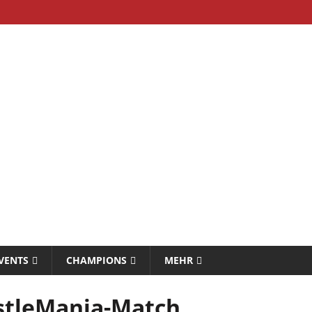
VENTS
CHAMPIONS
MEHR
stleMania-Match