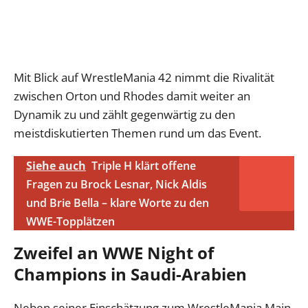
Mit Blick auf WrestleMania 42 nimmt die Rivalität
zwischen Orton und Rhodes damit weiter an
Dynamik zu und zählt gegenwärtig zu den
meistdiskutierten Themen rund um das Event.
Siehe auch
Triple H klärt offene
Fragen zu Brock Lesnar, Nick Aldis
und Brie Bella – klare Worte zu den
WWE-Topplätzen
Zweifel an WWE Night of
Champions in Saudi-Arabien
Neben seiner Einschätzung zum WrestleMania Main-