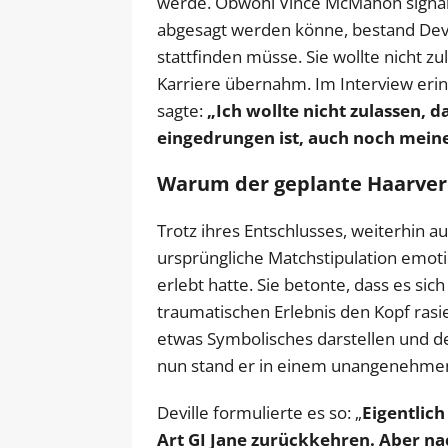
werde. Obwohl Vince McMahon signali
abgesagt werden könne, bestand Devi
stattfinden müsse. Sie wollte nicht z
Karriere übernahm. Im Interview erin
sagte:
„Ich wollte nicht zulassen, 
eingedrungen ist, auch noch meine
Warum der geplante Haarverl
Trotz ihres Entschlusses, weiterhin au
ursprüngliche Matchstipulation emoti
erlebt hatte. Sie betonte, dass es sich
traumatischen Erlebnis den Kopf rasier
etwas Symbolisches darstellen und d
nun stand er in einem unangenehmen
Deville formulierte es so: „
Eigentlich
Art GI Jane zurückkehren. Aber nac