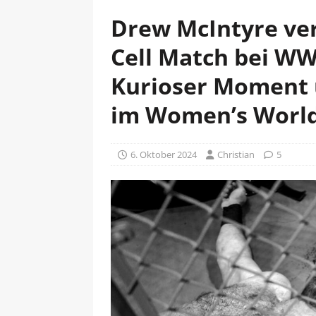
Drew McIntyre verl
Cell Match bei WW
Kurioser Moment 
im Women’s Worl
6. Oktober 2024
Christian
5