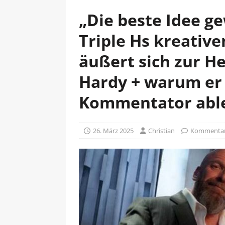
„Die beste Idee g
Triple Hs kreativ
äußert sich zur H
Hardy + warum er 
Kommentator abl
26. März 2025
Christian
Kommentare