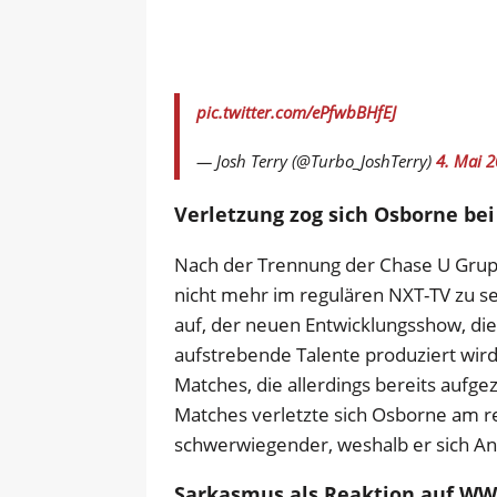
pic.twitter.com/ePfwbBHfEJ
— Josh Terry (@Turbo_JoshTerry)
4. Mai 
Verletzung zog sich Osborne b
Nach der Trennung der Chase U Gru
nicht mehr im regulären NXT-TV zu se
auf, der neuen Entwicklungsshow, di
aufstrebende Talente produziert wir
Matches, die allerdings bereits aufg
Matches verletzte sich Osborne am re
schwerwiegender, weshalb er sich An
Sarkasmus als Reaktion auf WW