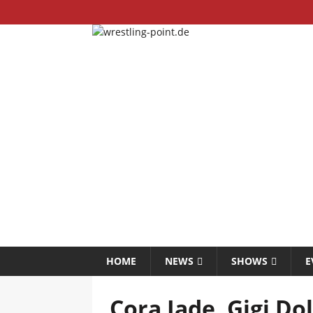
HOME
NEWS
SHOWS
E
Cora Jade, Gigi Do