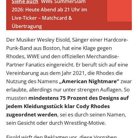
Siehe auch
WWE SummerSlam
2026: Heute Abend ab 21 Uhr im
Live-Ticker – Matchcard &
Übertragung
Der Musiker Wesley Eisold, Sänger einer Hardcore-
Punk-Band aus Boston, hat eine Klage gegen
Rhodes, WWE und den offiziellen Merchandise-
Partner Fanatics eingereicht. Er beruft sich auf eine
Vereinbarung aus dem Jahr 2021, die Rhodes die
Nutzung des Namens
„American Nightmare“
zwar
erlaubte, allerdings nur unter strengen Auflagen. So
mussten
mindestens 75 Prozent des Designs auf
jedem Kleidungsstück klar Cody Rhodes
zugeordnet werden
, sei es durch seinen Namen,
sein Gesicht oder durch Wrestling-Motive.
Eisold wirft den Beklagten vor, diese Vorgaben