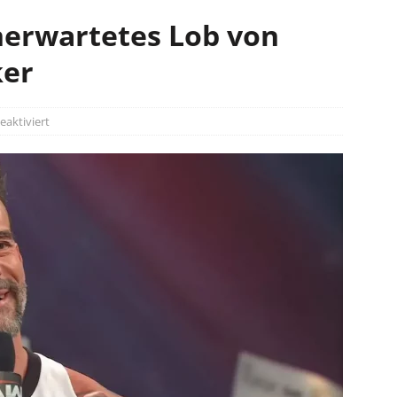
nerwartetes Lob von
ker
aktiviert