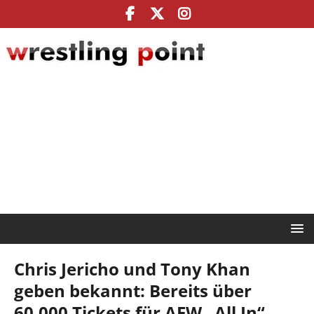
Chris Jericho und Tony Khan
geben bekannt: Bereits über
60.000 Tickets für AEW „All In“