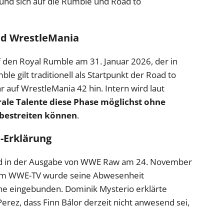
nd sich auf die Rumble und Road to
nd WrestleMania
uf den Royal Rumble am 31. Januar 2026, der in
e gilt traditionell als Startpunkt der Road to
 auf WrestleMania 42 hin. Intern wird laut
rale Talente diese Phase möglichst ohne
bestreiten können
.
e-Erklärung
nd in der Ausgabe von WWE Raw am 24. November
o. Im WWE-TV wurde seine Abwesenheit
ine eingebunden. Dominik Mysterio erklärte
ez, dass Finn Bálor derzeit nicht anwesend sei,