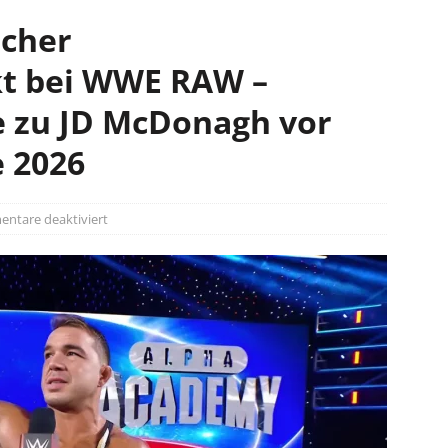
icher
t bei WWE RAW –
 zu JD McDonagh vor
 2026
ntare deaktiviert