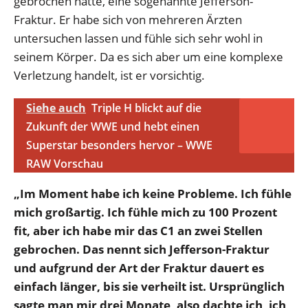
gebrochen hatte, eine sogenannte Jefferson-
Fraktur. Er habe sich von mehreren Ärzten
untersuchen lassen und fühle sich sehr wohl in
seinem Körper. Da es sich aber um eine komplexe
Verletzung handelt, ist er vorsichtig.
Siehe auch
Triple H blickt auf die
Zukunft der WWE und hebt einen
Superstar besonders hervor – WWE
RAW Vorschau
„Im Moment habe ich keine Probleme. Ich fühle
mich großartig. Ich fühle mich zu 100 Prozent
fit, aber ich habe mir das C1 an zwei Stellen
gebrochen. Das nennt sich Jefferson-Fraktur
und aufgrund der Art der Fraktur dauert es
einfach länger, bis sie verheilt ist. Ursprünglich
sagte man mir drei Monate, also dachte ich, ich