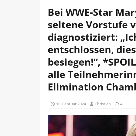
Bei WWE-Star Mar
seltene Vorstufe 
diagnostiziert: „Ic
entschlossen, die
besiegen!“, *SPOI
alle Teilnehmeri
Elimination Chamb
10. Februar 2024
Christian
4