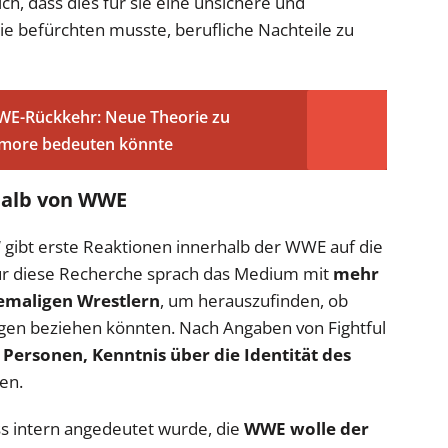
h, dass dies für sie eine unsichere und
e befürchten musste, berufliche Nachteile zu
WWE-Rückkehr: Neue Theorie zu
 Amore bedeuten könnte
halb von WWE
t“ gibt erste Reaktionen innerhalb der WWE auf die
ür diese Recherche sprach das Medium mit
mehr
hemaligen Wrestlern
, um herauszufinden, ob
agen beziehen könnten. Nach Angaben von Fightful
 Personen, Kenntnis über die Identität des
en.
ass intern angedeutet wurde, die
WWE wolle der