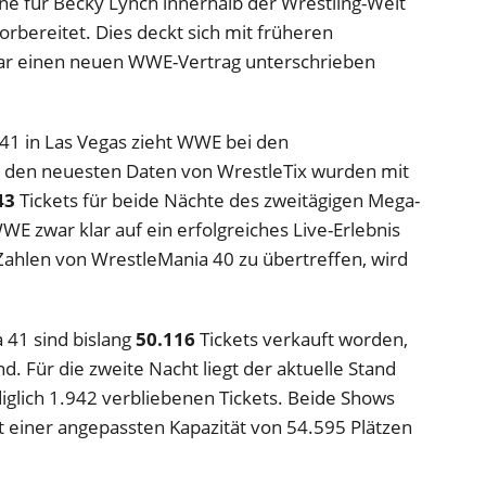
läne für Becky Lynch innerhalb der Wrestling-Welt
orbereitet. Dies deckt sich mit früheren
uar einen neuen WWE-Vertrag unterschrieben
41 in Las Vegas zieht WWE bei den
t den neuesten Daten von WrestleTix wurden mit
43
Tickets für beide Nächte des zweitägigen Mega-
E zwar klar auf ein erfolgreiches Live-Erlebnis
 Zahlen von WrestleMania 40 zu übertreffen, wird
 41 sind bislang
50.116
Tickets verkauft worden,
d. Für die zweite Nacht liegt der aktuelle Stand
diglich 1.942 verbliebenen Tickets. Beide Shows
it einer angepassten Kapazität von 54.595 Plätzen