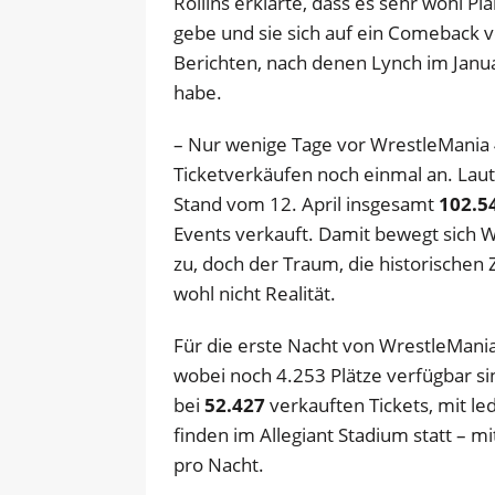
Rollins erklärte, dass es sehr wohl P
gebe und sie sich auf ein Comeback v
Berichten, nach denen Lynch im Jan
habe.
– Nur wenige Tage vor WrestleMania 
Ticketverkäufen noch einmal an. Lau
Stand vom 12. April insgesamt
102.5
Events verkauft. Damit bewegt sich WW
zu, doch der Traum, die historischen
wohl nicht Realität.
Für die erste Nacht von WrestleMania
wobei noch 4.253 Plätze verfügbar sin
bei
52.427
verkauften Tickets, mit le
finden im Allegiant Stadium statt – m
pro Nacht.