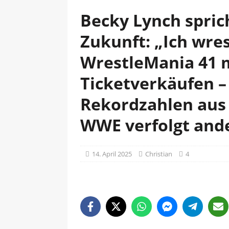
Becky Lynch spric
Zukunft: „Ich wres
WrestleMania 41 m
Ticketverkäufen –
Rekordzahlen aus 
WWE verfolgt ande
14. April 2025
Christian
4