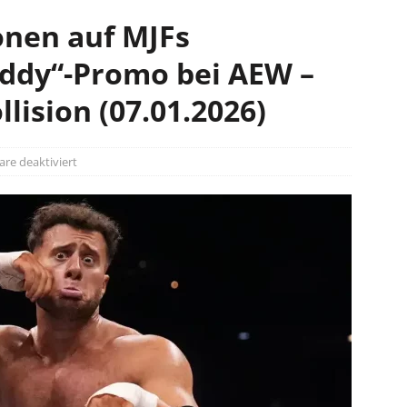
onen auf MJFs
iddy“-Promo bei AEW –
lision (07.01.2026)
e deaktiviert