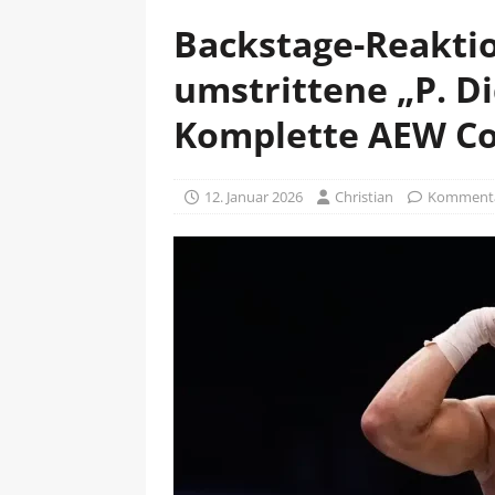
Backstage-Reakti
umstrittene „P. D
Komplette AEW Col
12. Januar 2026
Christian
Kommentar