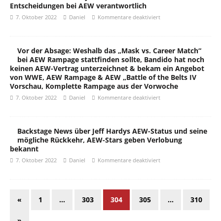
Entscheidungen bei AEW verantwortlich
7. Oktober 2022
Daniel
Kommentare deaktiviert
Vor der Absage: Weshalb das „Mask vs. Career Match“
bei AEW Rampage stattfinden sollte, Bandido hat noch
keinen AEW-Vertrag unterzeichnet & bekam ein Angebot
von WWE, AEW Rampage & AEW „Battle of the Belts IV
Vorschau, Komplette Rampage aus der Vorwoche
7. Oktober 2022
Daniel
Kommentare deaktiviert
Backstage News über Jeff Hardys AEW-Status und seine
mögliche Rückkehr, AEW-Stars geben Verlobung
bekannt
7. Oktober 2022
Daniel
Kommentare deaktiviert
«
1
…
303
304
305
…
310
»