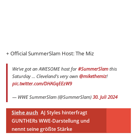
+ Official SummerSlam Host: The Miz
We’ve got an AWESOME host for
#SummerSlam
this
Saturday … Cleveland’s very own
@mikethemiz
!
pic.twitter.com/DHAGqEEzW9
— WWE SummerSlam (@SummerSlam)
30. Juli 2024
Siehe auch
AJ Styles hinterfragt
GUNTHERs WWE-Darstellung und
nennt seine größte Stärke