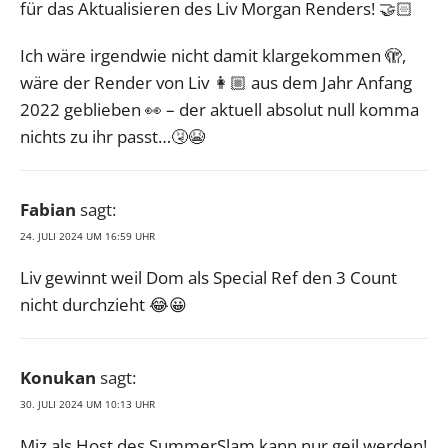
für das Aktualisieren des Liv Morgan Renders! 🤝🏻
Ich wäre irgendwie nicht damit klargekommen 🫣,
wäre der Render von Liv 👩🏼 aus dem Jahr Anfang
2022 geblieben 👀 – der aktuell absolut null komma
nichts zu ihr passt…🤧😭
Fabian
sagt:
24. JULI 2024 UM 16:59 UHR
Liv gewinnt weil Dom als Special Ref den 3 Count
nicht durchzieht 😂😀
Konukan
sagt:
30. JULI 2024 UM 10:13 UHR
Miz als Host des SummerSlam kann nur geil werden!