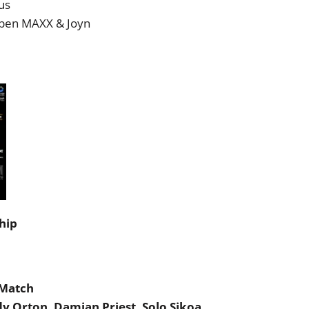
us
eben MAXX & Joyn
hip
 Match
y Orton, Damian Priest, Solo Sikoa,