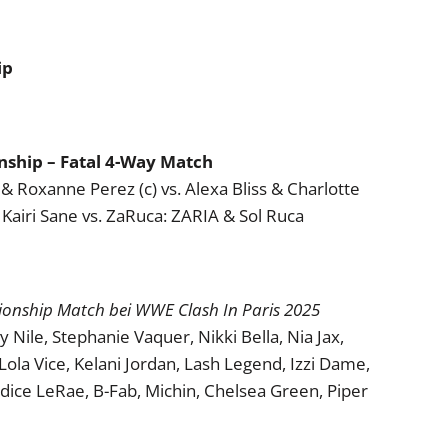
ip
hip – Fatal 4-Way Match
 Roxanne Perez (c) vs. Alexa Bliss & Charlotte
 Kairi Sane vs. ZaRuca: ZARIA & Sol Ruca
nship Match bei WWE Clash In Paris 2025
 Nile, Stephanie Vaquer, Nikki Bella, Nia Jax,
Lola Vice, Kelani Jordan, Lash Legend, Izzi Dame,
ndice LeRae, B-Fab, Michin, Chelsea Green, Piper