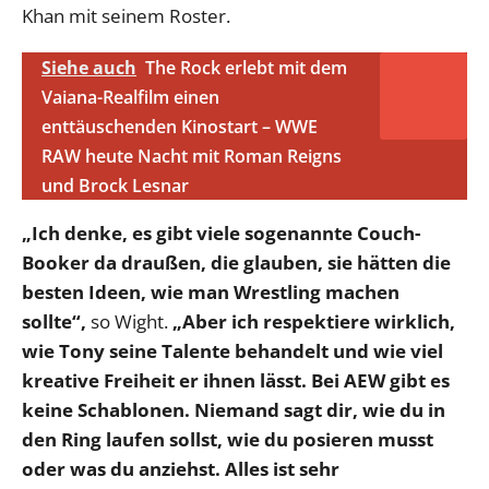
Khan mit seinem Roster.
Siehe auch
The Rock erlebt mit dem
Vaiana-Realfilm einen
enttäuschenden Kinostart – WWE
RAW heute Nacht mit Roman Reigns
und Brock Lesnar
„Ich denke, es gibt viele sogenannte Couch-
Booker da draußen, die glauben, sie hätten die
besten Ideen, wie man Wrestling machen
sollte“,
so Wight.
„Aber ich respektiere wirklich,
wie Tony seine Talente behandelt und wie viel
kreative Freiheit er ihnen lässt. Bei AEW gibt es
keine Schablonen. Niemand sagt dir, wie du in
den Ring laufen sollst, wie du posieren musst
oder was du anziehst. Alles ist sehr