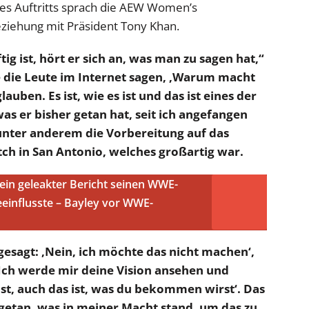
s Auftritts sprach die AEW Women’s
ziehung mit Präsident Tony Khan.
g ist, hört er sich an, was man zu sagen hat,“
 die Leute im Internet sagen, ‚Warum macht
auben. Es ist, wie es ist und das ist eines der
 was er bisher getan hat, seit ich angefangen
 unter anderem die Vorbereitung auf das
tch in San Antonio, welches großartig war.
in geleakter Bericht seinen WWE-
influsste – Bayley vor WWE-
gesagt: ‚Nein, ich möchte das nicht machen‘,
‚Ich werde mir deine Vision ansehen und
ehst, auch das ist, was du bekommen wirst‘. Das
 getan, was in meiner Macht stand, um das zu