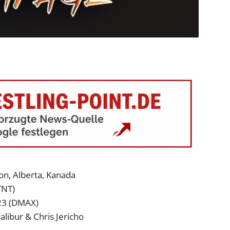
on, Alberta, Kanada
TNT)
023 (DMAX)
libur & Chris Jericho