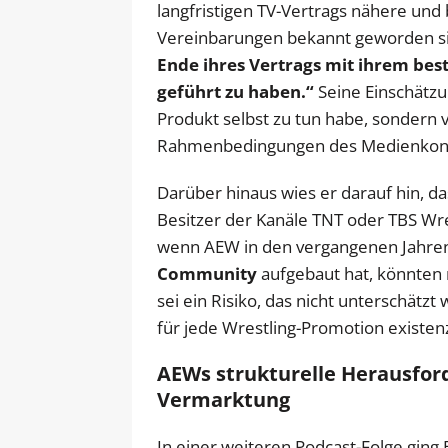
langfristigen TV-Vertrags nähere und 
Vereinbarungen bekannt geworden sin
Ende ihres Vertrags mit ihrem be
geführt zu haben.“
Seine Einschätzu
Produkt selbst zu tun habe, sondern 
Rahmenbedingungen des Medienkon
Darüber hinaus wies er darauf hin, d
Besitzer der Kanäle TNT oder TBS Wr
wenn AEW in den vergangenen Jahr
Community
aufgebaut hat, könnten 
sei ein Risiko, das nicht unterschätzt
für jede Wrestling-Promotion existenzi
AEWs strukturelle Herausfo
Vermarktung
In einer weiteren Podcast-Folge ging 