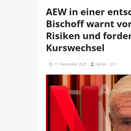
AEW in einer ents
Bischoff warnt vor
Risiken und forde
Kurswechsel
11. Dezember 2025
Daniel
1