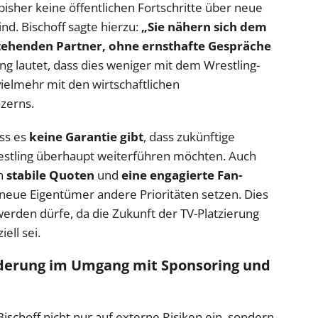
bisher keine öffentlichen Fortschritte über neue
d. Bischoff sagte hierzu:
„Sie nähern sich dem
stehenden Partner, ohne ernsthafte Gespräche
ng lautet, dass dies weniger mit dem Wrestling-
vielmehr mit den wirtschaftlichen
zerns.
ass es
keine Garantie gibt
, dass zukünftige
estling überhaupt weiterführen möchten. Auch
en
stabile Quoten
und
eine engagierte Fan-
neue Eigentümer andere Prioritäten setzen. Dies
 werden dürfe, da die Zukunft der TV-Platzierung
ell sei.
rderung im Umgang mit Sponsoring und
Bischoff nicht nur auf externe Risiken ein, sondern