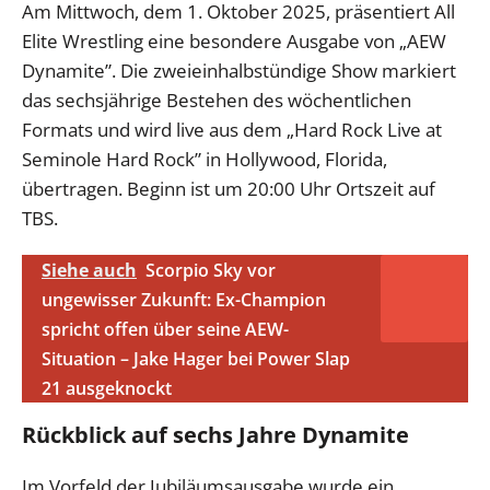
Am Mittwoch, dem 1. Oktober 2025, präsentiert All
Elite Wrestling eine besondere Ausgabe von „AEW
Dynamite”. Die zweieinhalbstündige Show markiert
das sechsjährige Bestehen des wöchentlichen
Formats und wird live aus dem „Hard Rock Live at
Seminole Hard Rock” in Hollywood, Florida,
übertragen. Beginn ist um 20:00 Uhr Ortszeit auf
TBS.
Siehe auch
Scorpio Sky vor
ungewisser Zukunft: Ex-Champion
spricht offen über seine AEW-
Situation – Jake Hager bei Power Slap
21 ausgeknockt
Rückblick auf sechs Jahre Dynamite
Im Vorfeld der Jubiläumsausgabe wurde ein