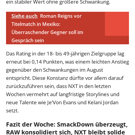
ein stabiler Wert ohne größere Schwankung.
Siehe auch
Roman Reigns vor
Titelmatch in Mexiko:
Überraschender Gegner soll im
Gespräch sein
Das Rating in der 18- bis 49-jährigen Zielgruppe lag
erneut bei 0,14 Punkten, was einem leichten Anstieg
gegenüber den Schwankungen im August
entspricht. Diese Konstanz dürfte vor allem darauf
zurückzuführen sein, dass NXT in den letzten
Wochen vermehrt auf langfristige Storylines und
neue Talente wie Je’Von Evans und Kelani Jordan
setzt.
Fazit der Woche: SmackDown überzeugt,
RAW konsolidiert sich, NXT bleibt solide