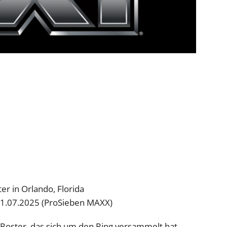
 in Orlando, Florida
31.07.2025 (ProSieben MAXX)
oster, das sich um den Ring versammelt hat.