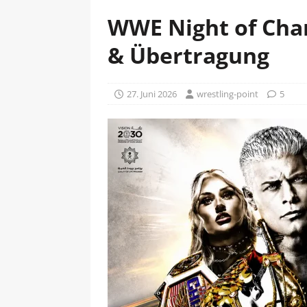
WWE Night of Cha
& Übertragung
27. Juni 2026
wrestling-point
5