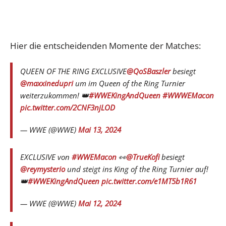
Hier die entscheidenden Momente der Matches:
QUEEN OF THE RING EXCLUSIVE
@QoSBaszler
besiegt
@maxxinedupri
um im Queen of the Ring Turnier
weiterzukommen! 👑
#WWEKingAndQueen
#WWWEMacon
pic.twitter.com/2CNF3njLOD
— WWE (@WWE)
Mai 13, 2024
EXCLUSIVE von
#WWEMacon
👀
@TrueKofi
besiegt
@reymysterio
und steigt ins King of the Ring Turnier auf!
👑
#WWEKingAndQueen
pic.twitter.com/e1MT5b1R61
— WWE (@WWE)
Mai 12, 2024