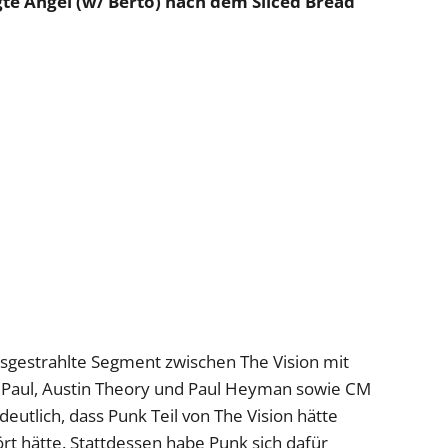
egte Angel (w/ Berto) nach dem Sliced Bread
ausgestrahlte Segment zwischen The Vision mit
 Paul, Austin Theory und Paul Heyman sowie CM
lich, dass Punk Teil von The Vision hätte
t hätte. Stattdessen habe Punk sich dafür