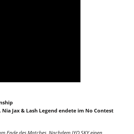
nship
s. Nia Jax & Lash Legend endete im No Contest
am Ende des Matches. Nachdem IYO SKY einen