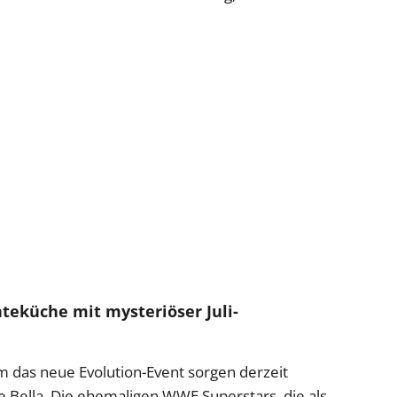
teküche mit mysteriöser Juli-
m das neue Evolution-Event sorgen derzeit
e Bella. Die ehemaligen WWE Superstars, die als