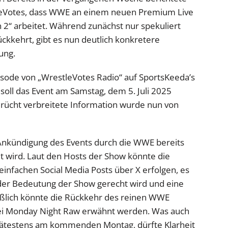
leVotes, dass WWE an einem neuen Premium Live
 2“ arbeitet. Während zunächst nur spekuliert
kkehrt, gibt es nun deutlich konkretere
ung.
isode von „WrestleVotes Radio“ auf SportsKeeda’s
soll das Event am Samstag, dem 5. Juli 2025
Gerücht verbreitete Information wurde nun von
le Ankündigung des Events durch die WWE bereits
et wird. Laut den Hosts der Show könnte die
infachen Social Media Posts über X erfolgen, es
 der Bedeutung der Show gerecht wird und eine
ießlich könnte die Rückkehr des reinen WWE
i Monday Night Raw erwähnt werden. Was auch
spätestens am kommenden Montag, dürfte Klarheit