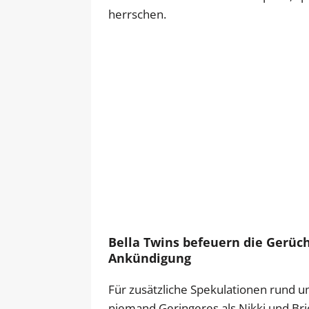
herrschen.
Bella Twins befeuern die Gerüch
Ankündigung
Für zusätzliche Spekulationen rund u
niemand Geringeres als Nikki und Bri