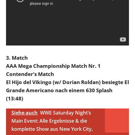
3. Match
AAA Mega Championship Match Nr. 1
Contender’s Match
El Hijo del Vikingo (w/ Dorian Roldan) besiegte El
Grande Americano nach einem 630 Splash
(13:48)
Siehe auch
WWE Saturday Night’s
Main Event: Alle Ergebnisse & die
komplette Show aus New York City,