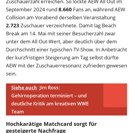
Zuschauerzahl erreichen. So lockte AEW All Out im
September 2024 rund
8.660
Fans an, während AEW
Collision am Vorabend derselben Veranstaltung
2.723
Zuschauer verzeichnete. Damit lag Beach
Break am 14. Mai mit seiner Besucherzahl zwar
unter dem All Out-Wert, aber deutlich über dem
Durchschnitt einer typischen TV-Show. In Anbetracht
der kurzfristigen Steigerung am Tag selbst dürfte
AEW mit der Zuschauerresonanz zufrieden gewesen
sein.
Siehe auch
Jim Ross:
Gehirnoperation terminiert – und
deutliche Kritik am kreativen WWE
Team
Hochkarätige Matchcard sorgt für
gesteigerte Nachfrage