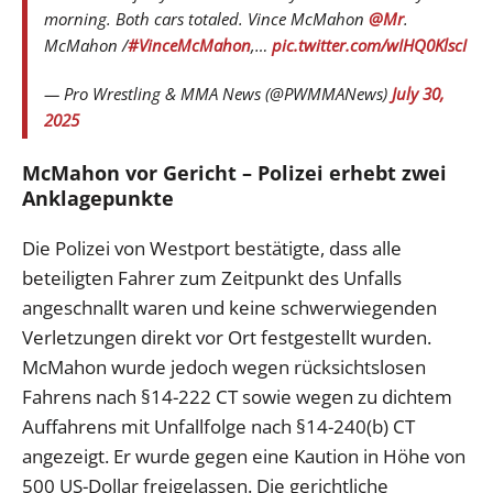
morning. Both cars totaled. Vince McMahon
@Mr
.
McMahon /
#VinceMcMahon
,…
pic.twitter.com/wIHQ0KlscI
— Pro Wrestling & MMA News (@PWMMANews)
July 30,
2025
McMahon vor Gericht – Polizei erhebt zwei
Anklagepunkte
Die Polizei von Westport bestätigte, dass alle
beteiligten Fahrer zum Zeitpunkt des Unfalls
angeschnallt waren und keine schwerwiegenden
Verletzungen direkt vor Ort festgestellt wurden.
McMahon wurde jedoch wegen rücksichtslosen
Fahrens nach §14-222 CT sowie wegen zu dichtem
Auffahrens mit Unfallfolge nach §14-240(b) CT
angezeigt. Er wurde gegen eine Kaution in Höhe von
500 US-Dollar freigelassen. Die gerichtliche