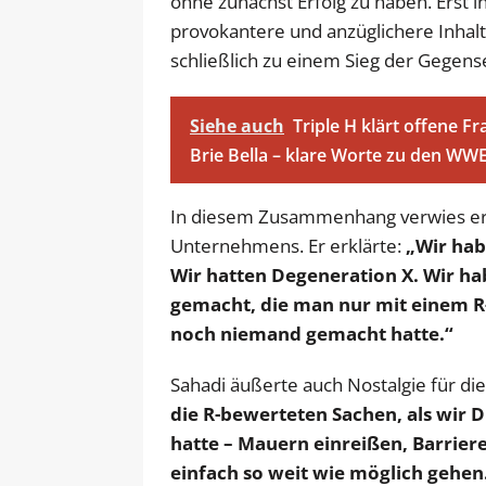
ohne zunächst Erfolg zu haben. Erst i
provokantere und anzüglichere Inhalte
schließlich zu einem Sieg der Gegense
Siehe auch
Triple H klärt offene F
Brie Bella – klare Worte zu den WW
In diesem Zusammenhang verwies er a
Unternehmens. Er erklärte:
„Wir hab
Wir hatten Degeneration X. Wir h
gemacht, die man nur mit einem R-
noch niemand gemacht hatte.“
Sahadi äußerte auch Nostalgie für die
die R-bewerteten Sachen, als wir 
hatte – Mauern einreißen, Barrie
einfach so weit wie möglich gehen