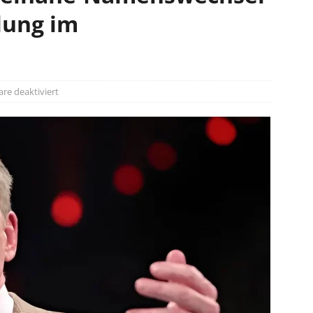
lung im
n
e deaktiviert