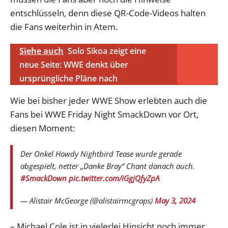
entschlüsseln, denn diese QR-Code-Videos halten
die Fans weiterhin in Atem.
Siehe auch
Solo Sikoa zeigt eine
neue Seite: WWE denkt über
ursprüngliche Pläne nach
Wie bei bisher jeder WWE Show erlebten auch die
Fans bei WWE Friday Night SmackDown vor Ort,
diesen Moment:
Der Onkel Howdy Nightbird Tease wurde gerade
abgespielt, netter „Danke Bray“ Chant danach auch.
#SmackDown
pic.twitter.com/iGgjQfyZpA
— Alistair McGeorge (@alistairmcgraps)
May 3, 2024
– Michael Cole ist in vielerlei Hinsicht noch immer