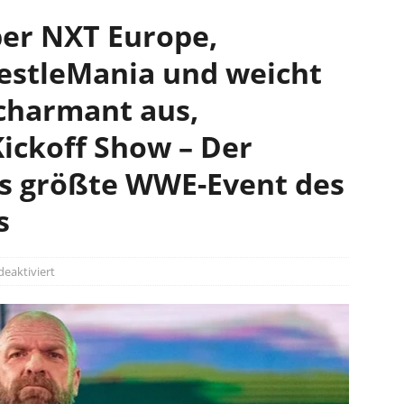
ber NXT Europe,
estleMania und weicht
charmant aus,
ickoff Show – Der
as größte WWE-Event des
s
eaktiviert