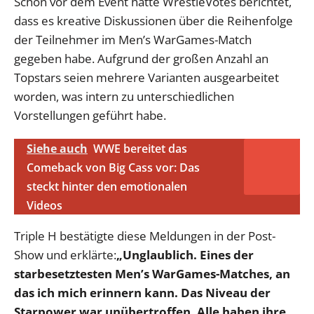
Schon vor dem Event hatte WrestleVotes berichtet,
dass es kreative Diskussionen über die Reihenfolge
der Teilnehmer im Men’s WarGames-Match
gegeben habe. Aufgrund der großen Anzahl an
Topstars seien mehrere Varianten ausgearbeitet
worden, was intern zu unterschiedlichen
Vorstellungen geführt habe.
Siehe auch
WWE bereitet das
Comeback von Big Cass vor: Das
steckt hinter den emotionalen
Videos
Triple H bestätigte diese Meldungen in der Post-
Show und erklärte:
„Unglaublich. Eines der
starbesetztesten Men’s WarGames-Matches, an
das ich mich erinnern kann. Das Niveau der
Starpower war unübertroffen. Alle haben ihre