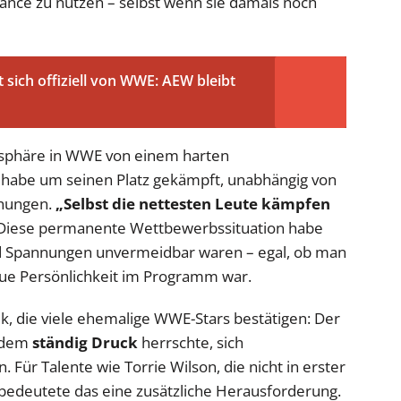
 Chance zu nutzen – selbst wenn sie damals noch
sich offiziell von WWE: AEW bleibt
mosphäre in WWE von einem harten
 habe um seinen Platz gekämpft, unabhängig von
ehungen.
„Selbst die nettesten Leute kämpfen
 Diese permanente Wettbewerbssituation habe
und Spannungen unvermeidbar waren – egal, ob man
eue Persönlichkeit im Programm war.
k, die viele ehemalige WWE-Stars bestätigen: Der
n dem
ständig Druck
herrschte, sich
 Für Talente wie Torrie Wilson, die nicht in erster
n, bedeutete das eine zusätzliche Herausforderung.