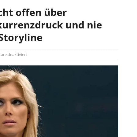
cht offen über
urrenzdruck und nie
toryline
re deaktiviert