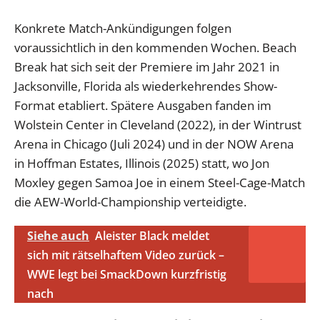
Konkrete Match-Ankündigungen folgen
voraussichtlich in den kommenden Wochen. Beach
Break hat sich seit der Premiere im Jahr 2021 in
Jacksonville, Florida als wiederkehrendes Show-
Format etabliert. Spätere Ausgaben fanden im
Wolstein Center in Cleveland (2022), in der Wintrust
Arena in Chicago (Juli 2024) und in der NOW Arena
in Hoffman Estates, Illinois (2025) statt, wo Jon
Moxley gegen Samoa Joe in einem Steel-Cage-Match
die AEW-World-Championship verteidigte.
Siehe auch
Aleister Black meldet
sich mit rätselhaftem Video zurück –
WWE legt bei SmackDown kurzfristig
nach